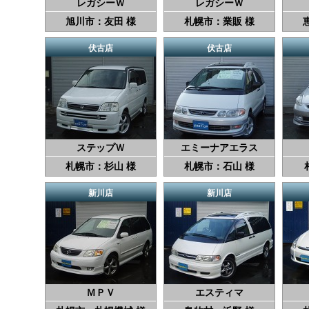
レガシーＷ
レガシーＷ
旭川市：友田 様
札幌市：業販 様
伏古店
伏古店
ステップＷ
エミーナアエラス
札幌市：杉山 様
札幌市：石山 様
新川店
新川店
ＭＰＶ
エスティマ