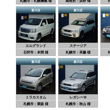
札幌市：札幌機械 様
島牧村：浜野 様
新川店
新川店
エルグランド
ステージア
石狩市：本間 様
札幌市：斉藤 様
新川店
新川店
ミラカスタム
レガシーＷ
札幌市：業販 様
札幌市：秋山 様