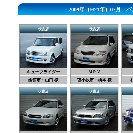
2009年（H21年）07
伏古店
伏古店
キューブライダー
ＭＰＶ
函館市：山口 様
苫小牧市：橋本 様
伏古店
伏古店